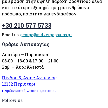
με έμφαση στην υψηλή παροχή φροντίδας αλλά
και ταχύτερη εξυπηρέτηση με ανθρώπινο
πρόσωπο, ποιότητα και ενδιαφέρον.
+30 210 577 5733
Email us:
george@mdvergopoulos.gr
Ωράριο Λειτουργίας
Δευτέρα – Παρασκευή:
08∶00 – 13∶00 & 17∶00 – 21∶00
Σαβ. – Κυρ.: Κλειστά
Πίνδου 3, Άγιος Αντώνιος
12132 Περιστέρι
Πλησίον Μετρό, Στάση Περιστερίου
Follow us: