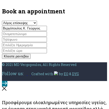
Book an appointment
Κλειστε ραντεβου
© 2021 MD Vergopoulos, All Rights Reserved
Follow us:
Crafted with
by
EO
&
DYG
Προσφέρουμε ολοκληρωμένες υπηρεσίες υγείας,
με έμφαση στην υψηλή παροχή φροντίδας αλλά