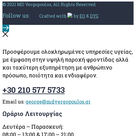
© 2021 MD Vergopoulos, All Rights Reserved
Follow us:
Crafted with
by
EO
&
DYG
Προσφέρουμε ολοκληρωμένες υπηρεσίες υγείας,
με έμφαση στην υψηλή παροχή φροντίδας αλλά
και ταχύτερη εξυπηρέτηση με ανθρώπινο
πρόσωπο, ποιότητα και ενδιαφέρον.
+30 210 577 5733
Email us:
george@mdvergopoulos.gr
Ωράριο Λειτουργίας
Δευτέρα – Παρασκευή:
08∶00 – 13∶00 & 17∶00 – 21∶00