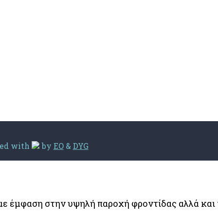
ted with
by
EO
&
DYG
με έμφαση στην υψηλή παροχή φροντίδας αλλά και